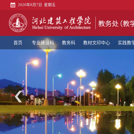
2026年8月7日 星期五
首
页
专
业
教
首页
专业建设科
教务科
教材文印中心
实践教
建
务
教
设
科
材
实
科
文
践
教
印
教
师
教
中
学
发
学
评
心
科
展
质
估
语
中
量
科
言
党