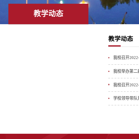
心
管
文
建
教学动态
理
字
工
科
教学动态
工
作
作
我校召开202
委
我校举办第二
员
我校召开202
会
学校领导带队
办
公
室