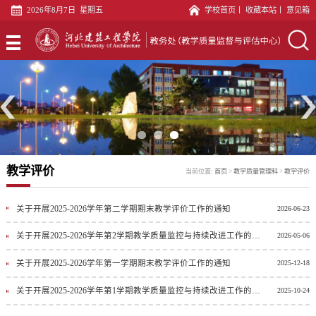
2026年8月7日 星期五
学校首页
丨
收藏本站
丨
意见箱
首
页
专
业
教
建
务
教
设
科
材
实
教学评价
当前位置:
首页
>
教学质量管理科
>
教学评价
科
文
践
教
印
教
师
关于开展2025-2026学年第二学期期末教学评价工作的通知
2026-06-23
教
关于开展2025-2026学年第2学期教学质量监控与持续改进工作的通知
2026-05-06
中
学
发
学
评
关于开展2025-2026学年第一学期期末教学评价工作的通知
2025-12-18
心
科
展
质
估
语
关于开展2025-2026学年第1学期教学质量监控与持续改进工作的通知
2025-10-24
中
量
科
言
党