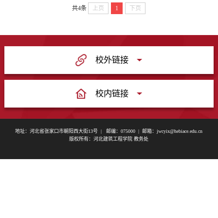
共4条
上页
1
下页
心
管
文
建
理
字
工
科
工
校外链接
作
作
校内链接
委
员
地址：河北省张家口市朝阳西大街13号 | 邮编：075000 | 邮箱：jwcyix@hebiace.edu.cn
版权所有：河北建筑工程学院 教务处
会
办
公
室