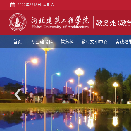
2026年8月8日 星期六
首
页
专
业
教
首页
专业建设科
教务科
教材文印中心
实践教
建
务
教
设
科
材
实
科
文
践
教
印
教
师
教
中
学
发
学
评
心
科
展
质
估
语
中
量
科
言
党