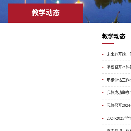
心
管
文
建
教学动态
理
字
工
科
教学动态
工
作
作
未来心开始，你
委
学校召开本科
员
审核评估工作
会
我校成功举办
办
我校召开202
公
2024-20
室