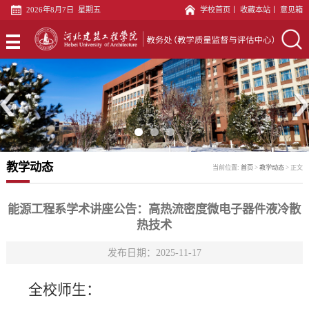
2026年8月7日 星期五
学校首页
丨
收藏本站
丨
意见箱
首
页
专
业
教
建
务
教
设
科
材
实
教学动态
当前位置:
首页
>
教学动态
>
正文
科
文
践
教
印
教
师
教
能源工程系学术讲座公告：高热流密度微电子器件液冷散
热技术
中
学
发
学
评
发布日期：2025-11-17
心
科
展
质
估
语
全校师生：
中
量
科
言
党