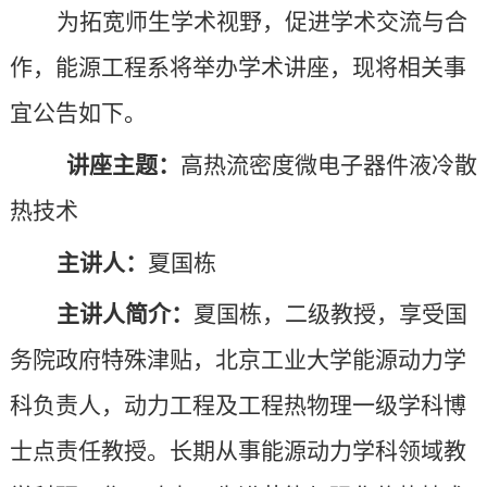
为拓宽师生学术视野，促进学术交流与合
心
管
文
建
作，能源工程系将举办学术讲座，现将相关事
理
字
工
宜公告如下。
科
工
作
讲座主题：
高热流密度微电子器件液冷散
作
热技术
委
主讲人：
夏国栋
员
主讲人简介：
夏国栋，二级教授，享受国
会
务院政府特殊津贴，北京工业大学能源动力学
办
科负责人，动力工程及工程热物理一级学科博
公
士点责任教授。长期从事能源动力学科领域教
室