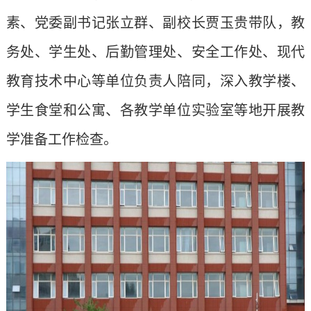
心
管
素、党委副书记张立群、副校长贾玉贵带队，教
文
建
务处、学生处、后勤管理处、安全工作处、现代
理
字
工
教育技术中心等单位负责人陪同，深入教学楼、
科
工
作
学生食堂和公寓、各教学单位实验室等地开展教
作
学准备工作检查。
委
员
会
办
公
室