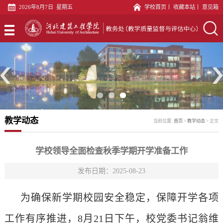
2026年8月7日 星期五
学校首页
丨
收藏本站
丨
意见箱
首
页
专
业
教
建
务
教
设
科
材
实
教学动态
当前位置:
首页
>
教学动态
>
正文
科
文
践
教
印
教
师
教
学校领导全面检查秋季学期开学准备工作
中
学
发
学
发布日期：2025-08-23
评
心
科
展
质
估
语
为确保新学期校园安全稳定，保障开学各项
中
量
科
言
党
工作有序推进，8月21日下午，校党委书记翁维