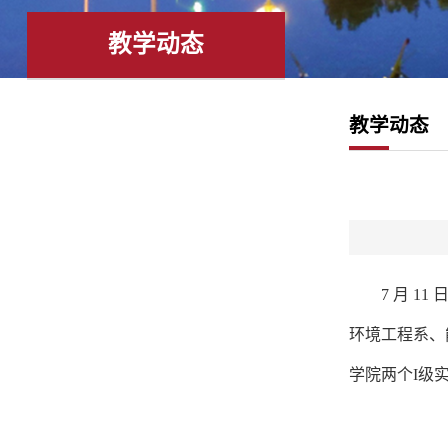
心
管
文
建
教学动态
理
字
工
科
教学动态
工
作
作
委
员
7
月
11
会
环境工程系、
办
学院两个Ι级
公
室