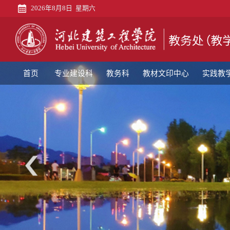
2026年8月8日 星期六
首
页
专
业
教
首页
专业建设科
教务科
教材文印中心
实践教
建
务
教
设
科
材
实
科
文
践
教
印
教
师
教
中
学
发
学
评
心
科
展
质
估
语
中
量
科
言
党