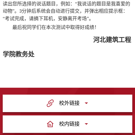
读出您所选择的说话题目
，
例如
：
“
我说话的题目是我喜爱的
动物
”。
分钟后系统会自动进行提交
，
并
弹出相应提示框
：
3
“
考试完成
，
请摘下耳机
，
安静离开考场
”。
最后
祝
同学们
在
本次
测试中取得好成绩
！
河北建筑工程
学院教务处
校外链接
校内链接