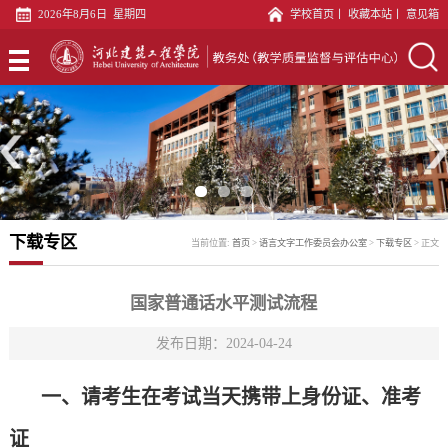
2026年8月6日 星期四
学校首页
丨
收藏本站
丨
意见箱
首
页
专
业
教
建
务
教
设
科
材
实
下载专区
当前位置:
首页
>
语言文字工作委员会办公室
>
下载专区
>
正文
科
文
践
教
印
教
师
教
国家普通话水平测试流程
中
学
发
学
发布日期：2024-04-24
评
心
科
展
质
估
语
一、
请考生在考试当天携带上身份证
、
准考
中
量
科
言
党
证