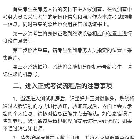
心
管
首先考生在
考务人员
的安排下进入候测室
，
在候
测
室
中
文
建
考务人员
会采集考生的身份证信息和照片作为本次考试的唯
理
字
工
一信息
，
同时采集的照片也会用在普通话证书上
。
第一步请考生将身份证贴到终端设备相应的位置上进行
科
工
作
身份信息验证
。
第二步照片采集
，
请考生坐到
考务人员
指定的位置上采
作
集照片
。
委
第三步系统抽签
，
系统将会随机分配机器号给考生
，
请
记住您的机器号
。
员
二、
进入正式考试流程
后的注意事项
会
、
当您进入测试机房后
，
请坐好并正对摄像头
，
系统将
1
通过人脸识别的方式进行验证
，
验证完成后
，
界面上会显示
办
您的个人信息
，
请核对信息正确
并
点击确认
。
如信息错误请
告知老师
，
验证通过后请根据界面提示进行后续流程
；
如果
公
不通过请告知老师
。
室
、
请先按照屏幕提示戴上耳机
，
并将麦克风调整至距嘴
2