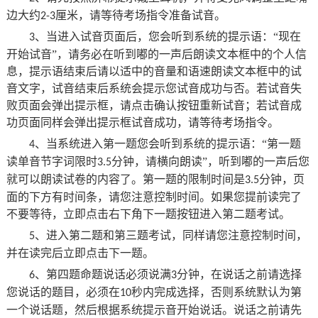
边大约
厘米
，
请等待考场指令准备试音
。
2-3
、
当进入试音页面后
，
您会听到系统的提示语
：
“
现在
3
开始试音
”，
请务必在听到嘟的一声后朗读文本框中的个人信
息
，
提示语结束后请以适中的音量和语速朗读文本框中的试
音文字
，
试音结束后系统会提示您试音成功与否
。
若试音失
败页面会弹出提示框
，
请点击确认按钮重新试音
；
若试音成
功页面同样会弹出提示
框
试音成功
，
请等待考场指令
。
、
当系统进入第一题您会听到系统的提示语
：
“
第一题
4
读单音节字词限时
分钟
，
请横向朗读
”，
听到嘟的一声后您
3.5
就可以朗读试卷的内容了
。
第一题的限制时间是
分钟
，
页
3.5
面的下方有时间条
，
请您注意控制时间
。
如果您提前读完了
不要等待
，
立即点击右下角下一题按钮进入第二题考试
。
、进入
第二题
和第三题
考试
，
同样请您注意控制时间
，
5
并在读完后立即点击下一题
。
、
第四题命题说话必须说满
分钟
，
在说话之前请选择
6
3
您说话的题目
，
必须在
秒内完成选择
，
否则系统默认为第
10
一个说话题
，
然后根据系统提示音开始说话
。
说话之前请先