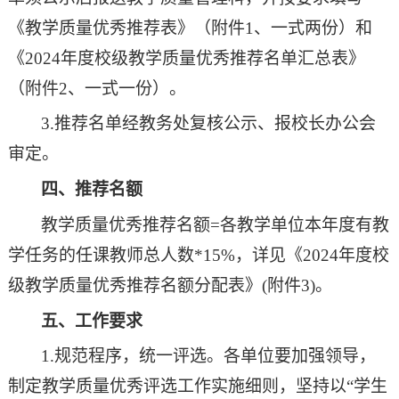
《教学质量优秀推荐
表
》（附件
1、
一式两份
）和
《
202
4
年度校级教学质量优秀推荐名单汇总表
》
（附件
2
、
一式一份
）。
3.推荐名单经
教务处
复核
公示
、报校长办公会
审定。
四、推荐名额
教学质量优秀推荐名额
=
各
教学单位
本年度
有教
学任务的
任课教师总人数
*
15
%，详见《202
4
年度校
级教学质量优秀推荐名额分配表》
(附件
3
)。
五、工作要求
1.规范程序
，
统一评选
。各
单位要
加强
领导，
制定教学
质量优秀评选
工作实施细则，
坚持
以
“
学生