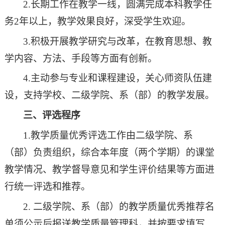
2.
长期工作在教学一线，
圆满完成本科教学任
务
2年以上
，
教学效果良好，深受学生欢迎
。
3.积极开展教学研究与改革，在教育思想、教
学
内容、
方法
、
手段
等方面
有创新
。
4.
主动
参与专业和课程建设
，
关心师资队伍建
设
，
支持学校、二级学院、系（部）的
教学
发展。
三、评选程序
1.教学质量优秀评选工作由二级学院、系
（部）负责组织，综合本年
度
（两个
学期
）的课堂
教学情况、教学督导意见和学生评价
结果
等方面进
行
统一
评选和
推荐。
2. 二级学院、系（部）的教学
质量优秀推荐名
单
须
公示后
报送
教学质量管理科
，并按要求填写