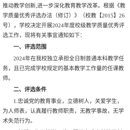
推动教学创新
,
进一步深化教育
教学改革
。
根据《教
心
管
文
建
学质量优秀评选办法（修订）》（校教【
2015】26
理
字
工
号），学校决定开展202
4
年度校级
教学质量优秀评
选工作，现将有关事宜通知如下：
科
工
作
一、评选范围
作
202
4
年在
我校独立承担
全日制普通本科教学任
委
务，且
已
完成学校规定的基本教学工作量的任课教
员
师。
会
二、评选条件
1.忠诚党的教育事业，立德树人，关爱学生
，
办
为人师表
，
认真履行教师职责
，
无教学事故，无学
公
术失范行为。
室