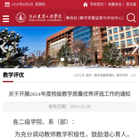
2026年8月6日 星期四
学校首页
丨
收藏本站
丨
意见箱
首
页
专
业
教
建
务
教
设
科
材
实
教学评优
当前位置:
首页
>
教学质量管理科
>
教学评优
>
正文
科
文
践
教
印
教
师
教
关于开展2024年度校级教学质量优秀评选工作的通知
中
学
发
学
发布日期：2024-12-06
评
心
科
展
质
估
语
各二级学院、系（部）：
为
充分调动教师教学积极性，鼓励潜心育人，
中
量
科
言
党