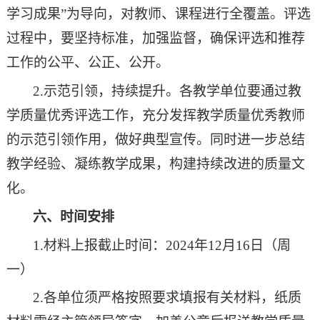
学习成果
”
为导向
，
对教师、
课程
进行全
覆盖
。
评选
过程中，
要坚持标准，
加强监督
，确保评选和
推荐
工作
的公平、公正、公开。
2
.示范引领
，
持续提升
。各教学单位要通过教
学质量
优秀评选工作
，
充分发挥教学质量优秀教师
的示范引领作用，做好典型宣传。同时进一步总结
教学经验、凝练教学成果，构建持续改进的质量文
化。
六、时间安排
1.
材料上报
截止时间：
2
02
4
年
1
2
月
16
日（周
一
）
2.各单位须严格按照要求填报有关材料，纸质