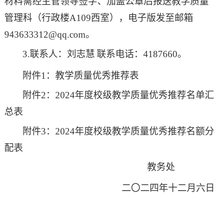
材料需经主管领导签字、加盖公章后报
送教学质量
管理科
（行政楼
A
1
09西室
），电子版发至邮箱
943633312
@qq.com。
3.联系人：
刘志慧
联系电话：
4187
660
。
附件
1：教学质量优秀推荐
表
附件
2：202
4
年度校级教学质量优秀推荐名单汇
总表
附件
3：202
4
年度校级教学质量优秀推荐名额分
配表
教务处
二〇二
四
年十二月
六
日