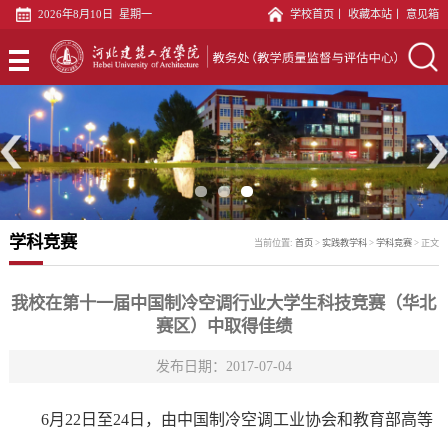
2026年8月10日 星期一
学校首页
丨
收藏本站
丨
意见箱
首
页
专
业
教
建
务
教
设
科
材
实
学科竞赛
当前位置:
首页
>
实践教学科
>
学科竞赛
>
正文
科
文
践
教
印
教
师
教
我校在第十一届中国制冷空调行业大学生科技竞赛（华北
赛区）中取得佳绩
中
学
发
学
评
发布日期：2017-07-04
心
科
展
质
估
语
6月22日至24日，由中国制冷空调工业协会和教育部高等
中
量
科
言
党