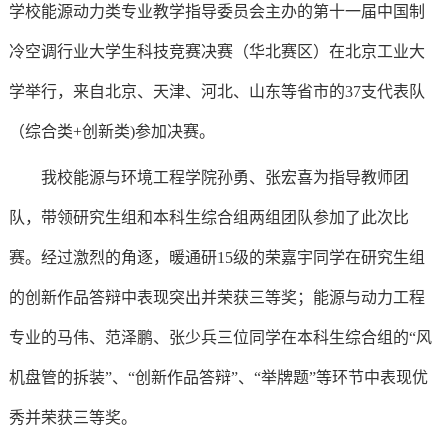
学校能源动力类专业教学指导委员会主办的第十一届中国制
心
管
文
建
冷空调行业大学生科技竞赛决赛（华北赛区）在北京工业大
理
字
工
学举行，来自北京、天津、河北、山东等省市的37支代表队
科
工
作
（综合类+创新类)参加决赛。
作
我校能源与环境工程学院孙勇、张宏喜为指导教师团
委
队，带领研究生组和本科生综合组两组团队参加了此次比
员
赛。经过激烈的角逐，暖通研15级的荣嘉宇同学在研究生组
的创新作品答辩中表现突出并荣获三等奖；能源与动力工程
会
专业的马伟、范泽鹏、张少兵三位同学在本科生综合组的“风
办
机盘管的拆装”、“创新作品答辩”、“举牌题”等环节中表现优
公
秀并荣获三等奖。
室